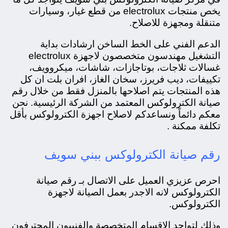
يخص منتجات electrolux من قطع غيار، و
سيارات
متنقلة ومجهزة للاصلاح.
الدعم الفني على الخط الساخن ارشادات بداية
التشغيل مهندسون متخصصون لاجهزة electrolux
غسالات ثلاجات، بوتاجازات، شاشات، ميكروويف،
تكييفات، ديب فريرز، سخان الغاز، افران بلت ان كل
هذه المنتجات يتم اصلاحها بالمنزل فقط من خلال رقم
صيانة الكترولوكس المعتمد من الشركة الرئيسية. نحن
معكم دائماً ونساعدكم لاصلاح اجهزة الكترولوكس بأقل
تكلفة ممكنة .
رقم صيانة الكترولوكس ببني سويف
احرص عزيزي العميل على الاتصال بـ رقم صيانة
الكترولوكس لانه الاجدر بعمل الصيانة لاجهزة
الكترولوكس.
وذلك لتواجد الاقسام المتخصصة والفنييون المحترفون