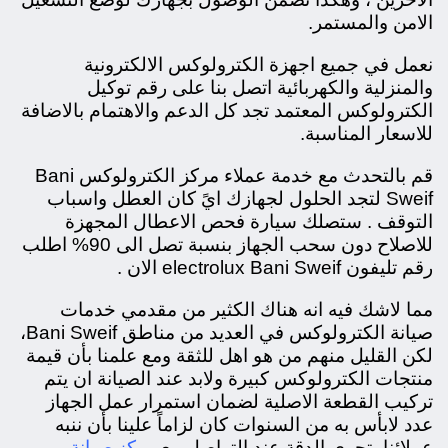
الامن والمستمر.
نعمل في جميع اجهزة الكترولوكس الالكترونية
والمنزلية والكهربائية اتصل بنا على رقم توكيل
الكترولوكس المعتمد تجد كل الدعم والاهتمام بالاضافة
للاسعار المناسبة.
قم بالتحدث مع خدمة عملاء مركز الكترولوكس Bani
Sweif لتجد الحلول لجهازك ايً كان العطل واسباب
التوقف . ستصلك سيارة فحص الاعطال المجهزة
للاصلاح دون سحب الجهاز بنسبة تصل الى 90% اطلب
رقم تليفون electrolux Bani Sweif الان .
مما لاشك فيه انه هناك الكثير من مقدمي خدمات
صيانة الكترولوكس في العديد من مناطق
Bani Sweif،
لكن القليل منهم من هو اهل للثقة ومع علمنا بأن قيمة
منتجات الكترولوكس كبيرة ولابد عند الصيانة ان يتم
تركيب القطعة الاصلية لضمان استمرار عمل الجهاز
عدد لابأس به من السنوات كان لزاماً علينا بأن ننبه
مركز صيانة
عملائنا بتحري الدقة عند التواصل مع