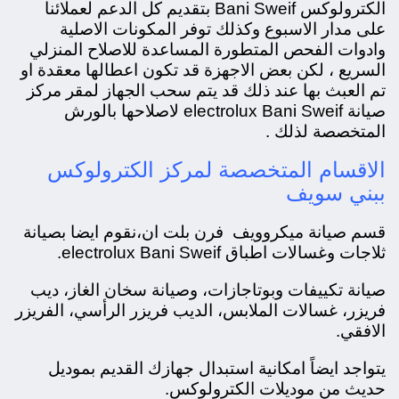
الكترولوكس Bani Sweif بتقديم كل الدعم لعملائنا
على مدار الاسبوع وكذلك توفر المكونات الاصلية
وادوات الفحص المتطورة المساعدة للاصلاح المنزلي
السريع ، لكن بعض الاجهزة قد تكون اعطالها معقدة او
تم العبث بها عند ذلك قد يتم سحب الجهاز لمقر مركز
صيانة electrolux Bani Sweif لاصلاحها بالورش
المتخصصة لذلك .
الاقسام المتخصصة لمركز الكترولوكس
ببني سويف
قسم صيانة ميكروويف فرن بلت ان،
نقوم ايضا بصيانة
ثلاجات وغسالات اطباق electrolux Bani Sweif.
صيانة تكييفات وبوتاجازات، و
صيانة سخان الغاز، ديب
فريزر، غسالات الملابس، الديب فريزر الرأسي، الفريزر
الافقي.
يتواجد ايضاً امكانية استبدال جهازك القديم بموديل
حديث من موديلات الكترولوكس.