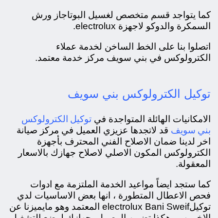
كما يتواجد قسم متخصص لغسيل البوتاجاز ورش
السمكرة والدوكو لاجهزة electrolux.
اتصلوا بنا على الخط الساخن لخدمة عملاء
الكترولوكس في بني سويف مركز خدمة معتمد.
توكيل الكترولوكس بني سويف
توكيل الكترولوكس
الامكانيات الهائلة المتواجدة في
بني سويف
قد لاتجدها عزيزي العميل في مركز صيانة
اخر لدينا ضمان الاصلاح الفني المحترف بأجهزة
الكترولوكس المكون الاصلي لاصلاح جهازك بالاسعار
المعقولة.
كما ستجد ايضاً مواعيد الخدمة الملتزمة مع ادوات
فحص الاعطال المتطورة ، انها بعض الاساسيات لدي
توكيلelectrolux Bani Sweif المعتمد وهو مايميزنا عن
الاخرين ، وهكذا تضمن الوصول بجهازك لوضع التشغيل