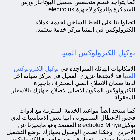
كما يتواجد قسم متخصص لغسيل البوتاجاز ورش
السمكرة والدوكو لاجهزة electrolux.
اتصلوا بنا على الخط الساخن لخدمة عملاء
الكترولوكس في المنيا مركز خدمة معتمد.
توكيل الكترولوكس المنيا
توكيل الكترولوكس
الامكانيات الهائلة المتواجدة في
المنيا
قد لاتجدها عزيزي العميل في مركز صيانة اخر
لدينا ضمان الاصلاح الفني المحترف بأجهزة
الكترولوكس المكون الاصلي لاصلاح جهازك بالاسعار
المعقولة.
كما ستجد ايضاً مواعيد الخدمة الملتزمة مع ادوات
فحص الاعطال المتطورة ، انها بعض الاساسيات لدي
توكيلelectrolux Minya المعتمد وهو مايميزنا عن
الاخرين ، وهكذا تضمن الوصول بجهازك لوضع التشغيل
الامن والمستمر . نعمل في جميع اجهزة الكترولوكس