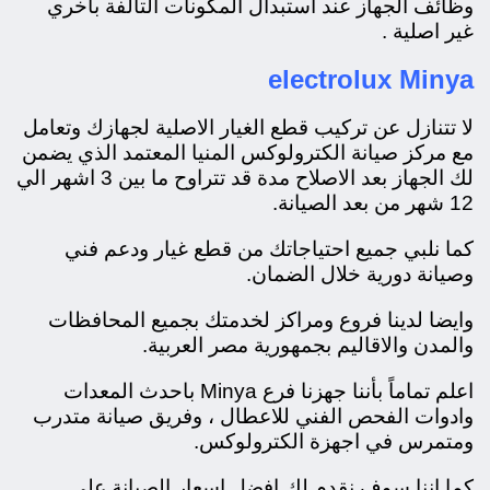
وظائف الجهاز عند استبدال المكونات التالفة بأخري
غير اصلية .
electrolux Minya
لا تتنازل عن تركيب قطع الغيار الاصلية لجهازك وتعامل
مع مركز صيانة الكترولوكس المنيا المعتمد الذي يضمن
لك الجهاز بعد الاصلاح مدة قد تتراوح ما بين 3 اشهر الي
12 شهر من بعد الصيانة.
كما نلبي جميع احتياجاتك من قطع غيار ودعم فني
وصيانة دورية خلال الضمان.
وايضا لدينا فروع ومراكز لخدمتك بجميع المحافظات
والمدن والاقاليم بجمهورية مصر العربية.
اعلم تماماً بأننا جهزنا فرع Minya باحدث المعدات
وادوات الفحص الفني للاعطال ، وفريق صيانة متدرب
ومتمرس في اجهزة الكترولوكس.
كما اننا سوف نقدم لك افضل اسعار الصيانة علي