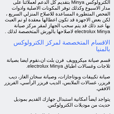
الكترولوكس Minya بتقديم كل الدعم لعملائنا على
مدار الاسبوع وكذلك توفر المكونات الاصلية وادوات
الفحص المتطورة المساعدة للاصلاح المنزلي السريع ،
لكن بعض الاجهزة قد تكون اعطالها معقدة او تم العبث
بها عند ذلك قد يتم سحب الجهاز لمقر مركز صيانة
electrolux Minya لاصلاحها بالورش المتخصصة لذلك .
الاقسام المتخصصة لمركز الكترولوكس
بالمنيا
قسم صيانة ميكروويف فرن بلت ان،
نقوم ايضا بصيانة
ثلاجات وغسالات اطباق electrolux Minya.
صيانة تكييفات وبوتاجازات، و
صيانة سخان الغاز، ديب
فريزر، غسالات الملابس، الديب فريزر الرأسي، الفريزر
الافقي.
يتواجد ايضاً امكانية استبدال جهازك القديم بموديل
حديث من موديلات الكترولوكس.