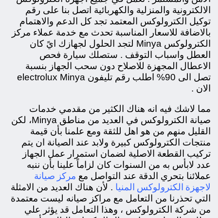
الالكترونية والمنزلية والكهربائية اتصل بنا على رقم
توكيل الكترولوكس المعتمد تجد كل الدعم والاهتمام
بالاضافة للاسعار المناسبة تحدث مع خدمة عملاء مركز
الكترولوكس Minya لتجد الحلول لجهازك ايً كان
العطل واسباب التوقف . ستصلك سيارة فحص
الاعطال المجهزة للاصلاح دون سحب الجهاز بنسبة
تصل الى 90% اطلب رقم تليفون electrolux Minya
الان .
مما لاشك فيه انه هناك الكثير من مقدمي خدمات
صيانة الكترولوكس في العديد من مناطق
Minya،
لكن
القليل منهم من هو اهل للثقة ومع علمنا بأن قيمة
منتجات الكترولوكس كبيرة ولابد عند الصيانة ان يتم
تركيب القطعة الاصلية لضمان استمرار عمل الجهاز
عدد لابأس به من السنوات كان لزاماً علينا بأن ننبه
مركز صيانة
عملائنا بتحري الدقة عند التواصل مع
لاجهزة الكترولوكس المنيا
. لأن هناك العديد من الامثلة
التي تحذرنا من التعامل مع مراكز صيانه ليست معتمدة
من شركة الكترولوكس ، وهذا التعامل قد يؤثر علي