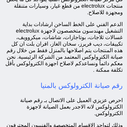
منتجات electrolux من قطع غيار، و
سيارات متنقلة
ومجهزة للاصلاح.
الدعم الفني على الخط الساخن ارشادات بداية
التشغيل مهندسون متخصصون لاجهزة electrolux
غسالات ثلاجات، بوتاجازات، شاشات، ميكروويف،
تكييفات، ديب فريرز، سخان الغاز، افران بلت ان كل
هذه المنتجات يتم اصلاحها بالمنزل فقط من خلال رقم
صيانة الكترولوكس المعتمد من الشركة الرئيسية. نحن
معكم دائماً ونساعدكم لاصلاح اجهزة الكترولوكس بأقل
تكلفة ممكنة .
رقم صيانة الكترولوكس بالمنيا
احرص عزيزي العميل على الاتصال بـ رقم صيانة
الكترولوكس لانه الاجدر بعمل الصيانة لاجهزة
الكترولوكس.
وذلك لتواجد الاقسام المتخصصة والفنييون المحترفون