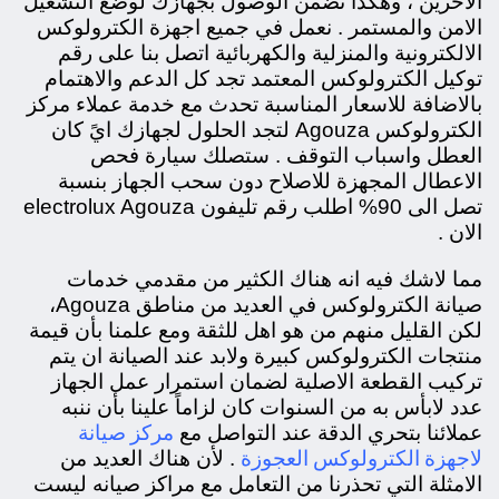
الاخرين ، وهكذا تضمن الوصول بجهازك لوضع التشغيل
الامن والمستمر . نعمل في جميع اجهزة الكترولوكس
الالكترونية والمنزلية والكهربائية اتصل بنا على رقم
توكيل الكترولوكس المعتمد تجد كل الدعم والاهتمام
بالاضافة للاسعار المناسبة تحدث مع خدمة عملاء مركز
الكترولوكس Agouza لتجد الحلول لجهازك ايً كان
العطل واسباب التوقف . ستصلك سيارة فحص
الاعطال المجهزة للاصلاح دون سحب الجهاز بنسبة
تصل الى 90% اطلب رقم تليفون electrolux Agouza
الان .
مما لاشك فيه انه هناك الكثير من مقدمي خدمات
صيانة الكترولوكس في العديد من مناطق
Agouza،
لكن القليل منهم من هو اهل للثقة ومع علمنا بأن قيمة
منتجات الكترولوكس كبيرة ولابد عند الصيانة ان يتم
تركيب القطعة الاصلية لضمان استمرار عمل الجهاز
عدد لابأس به من السنوات كان لزاماً علينا بأن ننبه
مركز صيانة
عملائنا بتحري الدقة عند التواصل مع
لاجهزة الكترولوكس العجوزة
. لأن هناك العديد من
الامثلة التي تحذرنا من التعامل مع مراكز صيانه ليست