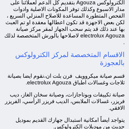
الكترولوكس Agouza بتقديم كل الدعم لعملائنا على
مدار الاسبوع وكذلك توفر المكونات الاصلية وادوات
الفحص المتطورة المساعدة للاصلاح المنزلي السريع ،
لكن بعض الاجهزة قد تكون اعطالها معقدة او تم العبث
بها عند ذلك قد يتم سحب الجهاز لمقر مركز صيانة
electrolux Agouza لاصلاحها بالورش المتخصصة لذلك
.
الاقسام المتخصصة لمركز الكترولوكس
بالعجوزة
قسم صيانة ميكروويف فرن بلت ان،
نقوم ايضا بصيانة
ثلاجات وغسالات اطباق electrolux Agouza.
صيانة تكييفات وبوتاجازات، و
صيانة سخان الغاز، ديب
فريزر، غسالات الملابس، الديب فريزر الرأسي، الفريزر
الافقي.
يتواجد ايضاً امكانية استبدال جهازك القديم بموديل
حديث من موديلات الكترولوكس.