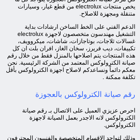
يخص منتجات electrolux من قطع غيار، و
سيارات
متنقلة ومجهزة للاصلاح.
الدعم الفني على الخط الساخن ارشادات بداية
التشغيل مهندسون متخصصون لاجهزة electrolux
غسالات ثلاجات، بوتاجازات، شاشات، ميكروويف،
تكييفات، ديب فريرز، سخان الغاز، افران بلت ان كل
هذه المنتجات يتم اصلاحها بالمنزل فقط من خلال رقم
صيانة الكترولوكس المعتمد من الشركة الرئيسية. نحن
معكم دائماً ونساعدكم لاصلاح اجهزة الكترولوكس بأقل
تكلفة ممكنة .
رقم صيانة الكترولوكس بالعجوزة
احرص عزيزي العميل على الاتصال بـ رقم صيانة
الكترولوكس لانه الاجدر بعمل الصيانة لاجهزة
الكترولوكس.
وذلك لتواجد الاقسام المتخصصة والفنييون المحترفون